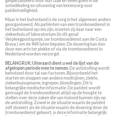
gespecialiseerd voor hun taak en velen goed in de
ontwikkeling en uitvoering van ketenzorg voor
patiëntveiligheid.
Maar in het buitenland is de zorg in het algemeen anders
georganiseerd. Als patiënten van een trombosedienst in
het buitenland op reis zijn, moeten zij daar naar een
ziekenhuis of laboratorium (in dit geval
Verpleegpostspanje, uw trombosedienst aan de Costa
Brava ) om de INR laten bepalen. De dosering kan dan
door een arts ter plekke of via de trombosedienst in
Nederland worden verzorgd.
BELANGRIJK: Uiteraard dient u wel de lijst van de
afgelopen periode mee te nemen.
De antistolling wordt
beïnvloed door tal van factoren. Bijvoorbeeld het
starten en stoppen van andere medicijnen, ziekte,
ziekenhuisopname, ingrepen, bloedingen. Dit is
belangrijke medische informatie. De patiënt wordt
gevraagd de trombosedienst altijd op de hoogte te
stellen over deze zaken die van invloed kunnen zijn op
de antistolling. Zowel in de situatie waarin de patiënt
zelf doseert als de situatie waarin de dosering door de
trombosedienst gebeurt, is deze informatie belangrijk.